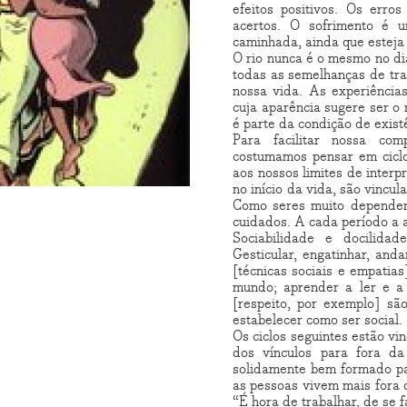
efeitos positivos. Os err
acertos. O sofrimento é
caminhada, ainda que esteja
O rio nunca é o mesmo no di
todas as semelhanças de tr
nossa vida. As experiênci
cuja aparência sugere ser 
é parte da condição de exist
Para facilitar nossa comp
costumamos pensar em ciclos
aos nossos limites de inter
no início da vida, são vincu
Como seres muito dependen
cuidados. A cada período a 
Sociabilidade e docilidad
Gesticular, engatinhar, and
[técnicas sociais e empatia
mundo; aprender a ler e a 
[respeito, por exemplo] s
estabelecer como ser social.
Os ciclos seguintes estão v
dos vínculos para fora da
solidamente bem formado pa
as pessoas vivem mais fora d
“É hora de trabalhar, de se f