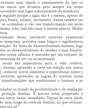
os ensinam mais rápida e intensamente do que os
 uma marca que levamos para sempre em nossa
 escondido num lugar subconsciente da existência.
a seguinte porque a água não é a mesma, apesar de
ajeto, forma, volume, movimento. Assim também em
as se acumulam e vão nos transformando em seres
o mesma vida, mas não mais a mesma pessoa. Mudar
ência.
reensão dessa inevitável natureza existencial
 temporais, períodos mais longos e significativos
pretação. As fases de desenvolvimento humano, logo
ladas ao desenvolvimento do cérebro e suas funções.
tes nossa infância é marcada por um conjunto de
autonomia de ser vai se mostrando.
e social são imperativos para a vida coletiva.
ar; desejar, aprender a viver em relação aos outros
s], conhecer novos alimentos e experiências sobre o
escrever, apreender as regras do convívio social
ão transformações que condicionam o humano a se
inculados ao mundo da produtividade e de ampliação
 proteção familiar. É preciso estar preparado e
ra entrar nessa caminhada. Depois de certa idade
e casa, longe do controle familiar, do que reclusas.
azer por si!”