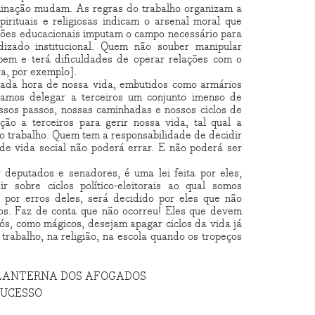
inação mudam. As regras do trabalho organizam a
pirituais e religiosas indicam o arsenal moral que
ções educacionais imputam o campo necessário para
izado institucional. Quem não souber manipular
em e terá dificuldades de operar relações com o
a, por exemplo].
ada hora de nossa vida, embutidos como armários
amos delegar a terceiros um conjunto imenso de
ssos passos, nossas caminhadas e nossos ciclos de
ão a terceiros para gerir nossa vida, tal qual a
 o trabalho. Quem tem a responsabilidade de decidir
s de vida social não poderá errar. E não poderá ser
or deputados e senadores, é uma lei feita por eles,
r sobre ciclos político-eleitorais ao qual somos
, por erros deles, será decidido por eles que não
os. Faz de conta que não ocorreu! Eles que devem
nós, como mágicos, desejam apagar ciclos da vida já
 trabalho, na religião, na escola quando os tropeços
ra: LANTERNA DOS AFOGADOS
SUCESSO