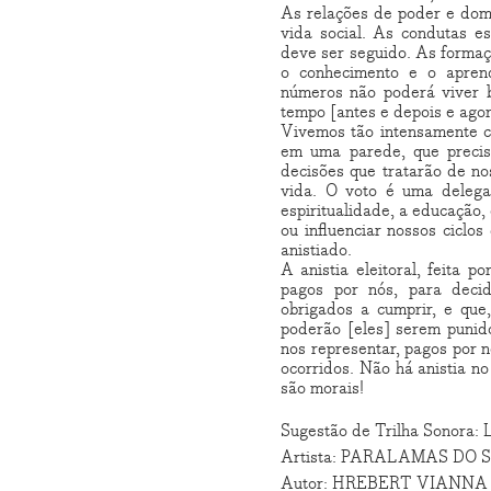
As relações de poder e dom
vida social. As condutas es
deve ser seguido. As forma
o conhecimento e o aprend
números não poderá viver b
tempo [antes e depois e agor
Vivemos tão intensamente c
em uma parede, que precis
decisões que tratarão de no
vida. O voto é uma delegaç
espiritualidade, a educação,
ou influenciar nossos ciclo
anistiado.
A anistia eleitoral, feita p
pagos por nós, para decidi
obrigados a cumprir, e que
poderão [eles] serem punid
nos representar, pagos por 
ocorridos. Não há anistia no
são morais!
Sugestão de Trilha Sono
Artista: PARALAMAS DO 
Autor: HREBERT VIANNA