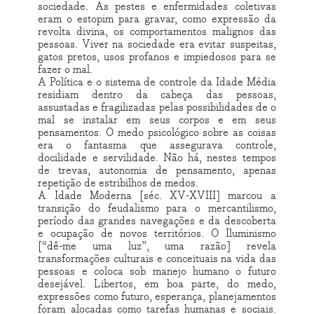
sociedade. As pestes e enfermidades coletivas
eram o estopim para gravar, como expressão da
revolta divina, os comportamentos malignos das
pessoas. Viver na sociedade era evitar suspeitas,
gatos pretos, usos profanos e impiedosos para se
fazer o mal.
A Política e o sistema de controle da Idade Média
residiam dentro da cabeça das pessoas,
assustadas e fragilizadas pelas possibilidades de o
mal se instalar em seus corpos e em seus
pensamentos. O medo psicológico sobre as coisas
era o fantasma que assegurava controle,
docilidade e servilidade. Não há, nestes tempos
de trevas, autonomia de pensamento, apenas
repetição de estribilhos de medos.
A Idade Moderna [séc. XV-XVIII] marcou a
transição do feudalismo para o mercantilismo,
período das grandes navegações e da descoberta
e ocupação de novos territórios. O Iluminismo
[“dê-me uma luz”, uma razão] revela
transformações culturais e conceituais na vida das
pessoas e coloca sob manejo humano o futuro
desejável. Libertos, em boa parte, do medo,
expressões como futuro, esperança, planejamentos
foram alocadas como tarefas humanas e sociais.