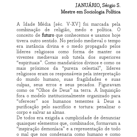
JANUÁRIO, Sérgio S.
Mestre em Sociologia Política
A Idade Média [séc. V-XV] foi marcada pela
combinação de religião, medo e política. O
conceito de
futuro
que conhecemos e usamos hoje
tivera outro sentido. No período medieval o tempo
era instância divina e o medo propagado pelos
líderes religiosos como forma de manter os
viventes medievais sob tutela dos superiores
“espirituais”. Como mandatários divinos e como os
mais próximos da “pureza celestial”, líderes
religiosos eram os responsáveis pela interpretação
do mundo humano, suas fragilidades e suas
culpas, seus erros e seus pecados. Figuravam
como os “Olhos de Deus” na terra. A Inquisição
fora o modelo institucionalmente organizado para
“oferecer” aos humanos tementes à Deus a
purificação pelo sacrifício e tortura: penalizar o
corpo e salvar as almas.
De todos era exigida a cumplicidade de denunciar
quaisquer elementos que, combinados, formavam a
“inspiração demoníaca” e a representação de todo
o mal que nos condenaria como humano e como